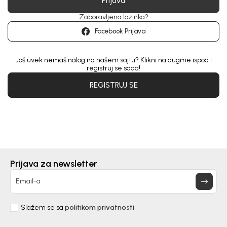
Prijava
Zaboravljena lozinka?
Facebook Prijava
Još uvek nemaš nalog na našem sajtu? Klikni na dugme ispod i
registruj se sada!
REGISTRUJ SE
Prijava za newsletter
Email-a
Slažem se sa
politikom privatnosti