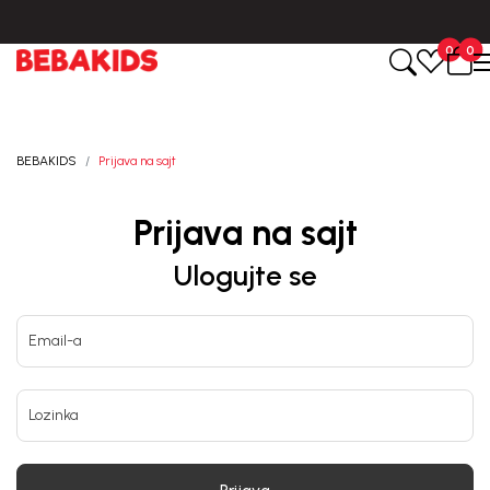
Isporuka u roku od 3-5 dana od dana kreiranja porudžbine.
0
0
BEBAKIDS
Prijava na sajt
Prijava na sajt
Ulogujte se
Email-a
Lozinka