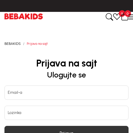
Isporuka u roku od 3-5 dana od dana kreiranja porudžbine.
0
0
BEBAKIDS
Prijava na sajt
Prijava na sajt
Ulogujte se
Email-a
Lozinka