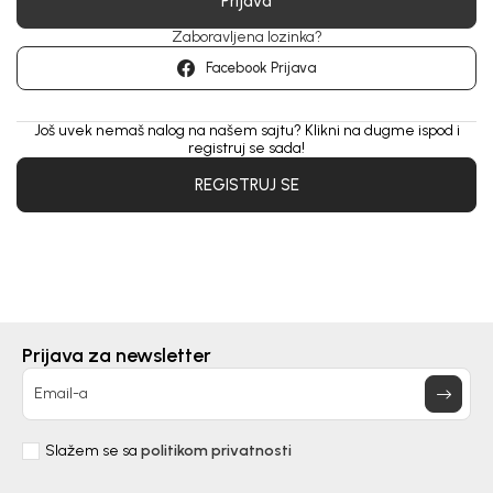
Prijava
Zaboravljena lozinka?
Facebook Prijava
Još uvek nemaš nalog na našem sajtu? Klikni na dugme ispod i
registruj se sada!
REGISTRUJ SE
Prijava za newsletter
Email-a
Slažem se sa
politikom privatnosti