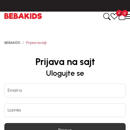
Isporuka u roku od 3-5 dana od dana kreiranja porudžbine.
0
0
BEBAKIDS
Prijava na sajt
Prijava na sajt
Ulogujte se
Email-a
Lozinka