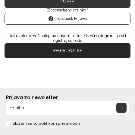
Prijava
Zaboravljena lozinka?
Facebook Prijava
Još uvek nemaš nalog na našem sajtu? Klikni na dugme ispod i
registruj se sada!
REGISTRUJ SE
Prijava za newsletter
Email-a
Slažem se sa
politikom privatnosti