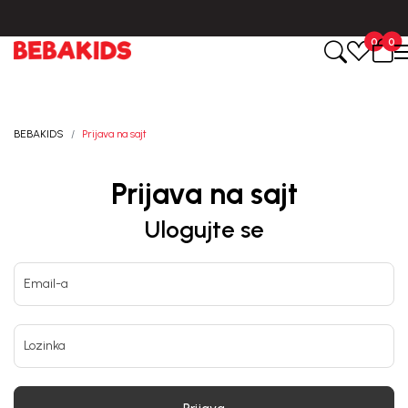
Isporuka u roku od 3-5 dana od dana kreiranja porudžbine.
0
0
BEBAKIDS
Prijava na sajt
Prijava na sajt
Ulogujte se
Email-a
Lozinka