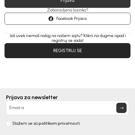
Prijava
Zaboravljena lozinka?
Facebook Prijava
Još uvek nemaš nalog na našem sajtu? Klikni na dugme ispod i
registruj se sada!
REGISTRUJ SE
Prijava za newsletter
Email-a
Slažem se sa
politikom privatnosti