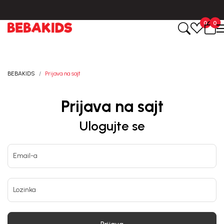
Isporuka u roku od 3-5 dana od dana kreiranja porudžbine.
0
0
BEBAKIDS
Prijava na sajt
Prijava na sajt
Ulogujte se
Email-a
Lozinka