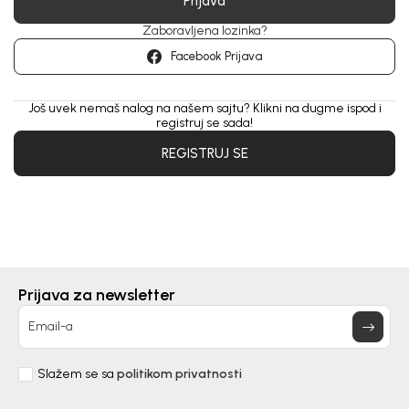
Prijava
Zaboravljena lozinka?
Facebook Prijava
Još uvek nemaš nalog na našem sajtu? Klikni na dugme ispod i
registruj se sada!
REGISTRUJ SE
Prijava za newsletter
Email-a
Slažem se sa
politikom privatnosti