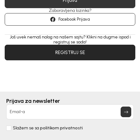
Prijava
Zaboravljena lozinka?
Facebook Prijava
Još uvek nemaš nalog na našem sajtu? Klikni na dugme ispod i
registruj se sada!
REGISTRUJ SE
Prijava za newsletter
Email-a
Slažem se sa
politikom privatnosti