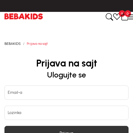
Isporuka u roku od 3-5 dana od dana kreiranja porudžbine.
0
0
BEBAKIDS
Prijava na sajt
Prijava na sajt
Ulogujte se
Email-a
Lozinka