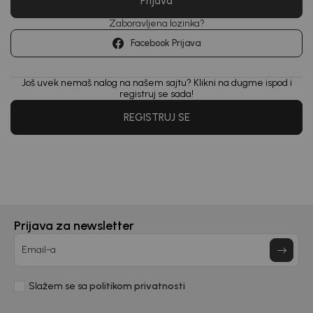
Prijava
priče.
Zaboravljena lozinka?
Unesi svoju imejl adresu.
Facebook Prijava
Potvrđujem da sam pročitao/la, razumeo/la i da se slažem
sa
politikom privatnosti
Još uvek nemaš nalog na našem sajtu? Klikni na dugme ispod i
registruj se sada!
REGISTRUJ SE
Prijava za newsletter
Email-a
Slažem se sa
politikom privatnosti