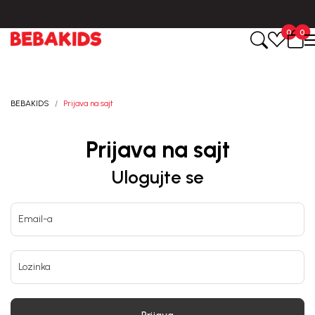
Isporuka u roku od 3-5 dana od dana kreiranja porudžbine.
0
0
BEBAKIDS
Prijava na sajt
Prijava na sajt
Ulogujte se
Email-a
Lozinka