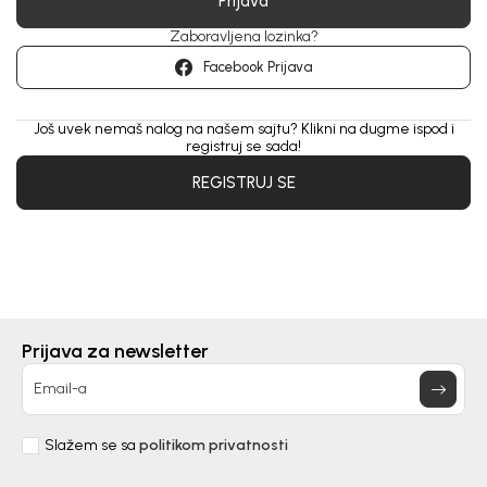
Prijava
Zaboravljena lozinka?
Facebook Prijava
Još uvek nemaš nalog na našem sajtu? Klikni na dugme ispod i
registruj se sada!
REGISTRUJ SE
Prijava za newsletter
Email-a
Slažem se sa
politikom privatnosti