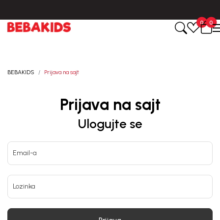
BESPLATNA ISPORUKA za sve porudžbine iznad 6000 RSD.
0
0
BEBAKIDS
Prijava na sajt
Prijava na sajt
Ulogujte se
Email-a
Lozinka