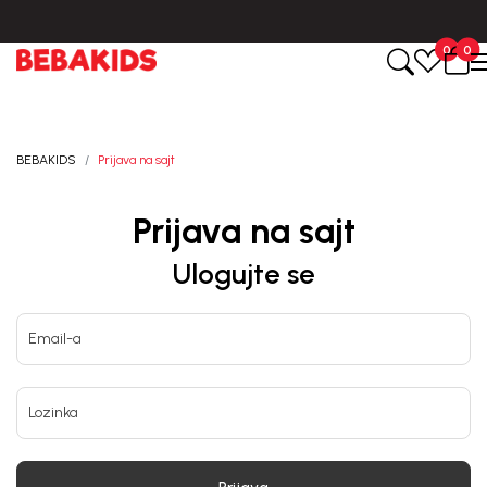
Isporuka u roku od 3-5 dana od dana kreiranja porudžbine.
0
0
BEBAKIDS
Prijava na sajt
Prijava na sajt
Ulogujte se
Email-a
Lozinka