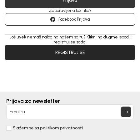
Prijava
Zaboravljena lozinka?
Facebook Prijava
Još uvek nemaš nalog na našem sajtu? Klikni na dugme ispod i
registruj se sada!
REGISTRUJ SE
Prijava za newsletter
Email-a
Slažem se sa
politikom privatnosti