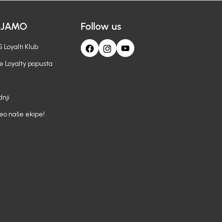
AJAMO
Follow us
 Loyalti Klub
e Loyalty popusta
nji
deo naše ekipe!