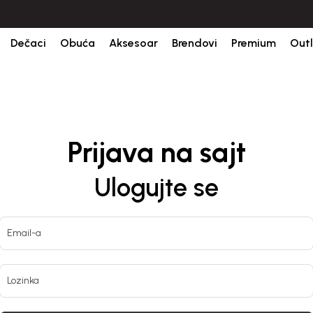
 RSD.
Isporuka u roku od 3-5 dana od dana kreiranja porudžbine.
BES
Dečaci
Obuća
Aksesoar
Brendovi
Premium
Outl
Prijava na sajt
Ulogujte se
Email-a
Lozinka