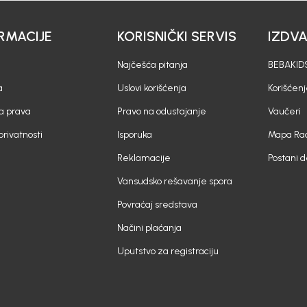
RMACIJE
KORISNIČKI SERVIS
IZDV
Najčešća pitanja
BEBAKIDS
a
Uslovi korišćenja
Korišćenj
a prava
Pravo na odustajanje
Vaučeri
 privatnosti
Isporuka
Mapa Rad
Reklamacije
Postani 
Vansudsko rešavanje spora
Povraćaj sredstava
Načini plaćanja
Uputstvo za registraciju