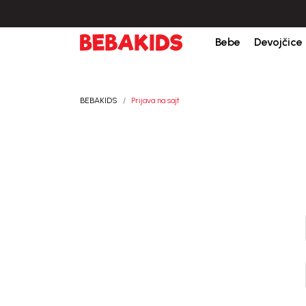
kreiranja porudžbine.
BESPLATNA ISPORUKA za sve porudžbine iznad 6000
Bebe
Devojčice
BEBAKIDS
Prijava na sajt