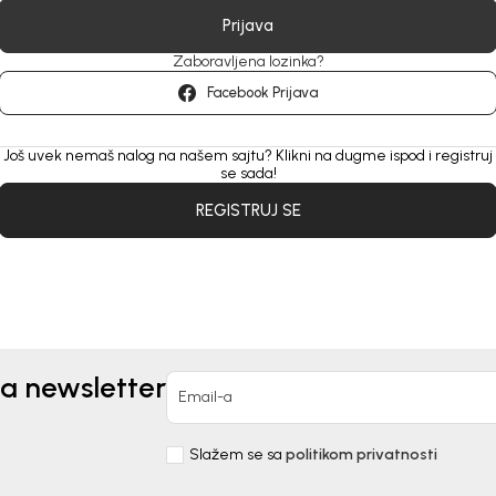
Prijava
Zaboravljena lozinka?
Facebook Prijava
Još uvek nemaš nalog na našem sajtu? Klikni na dugme ispod i registruj
se sada!
REGISTRUJ SE
za newsletter
Email-a
Slažem se sa
politikom privatnosti