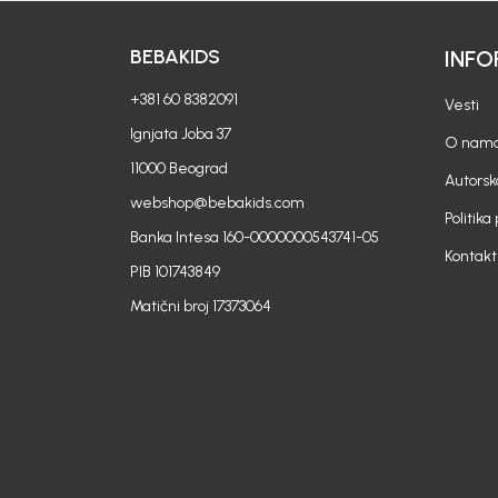
BEBAKIDS
INFO
+381 60 8382091
Vesti
Ignjata Joba 37
O nam
11000 Beograd
Autorsk
webshop@bebakids.com
Politika
Banka Intesa 160-0000000543741-05
Kontakt
PIB 101743849
Matični broj 17373064