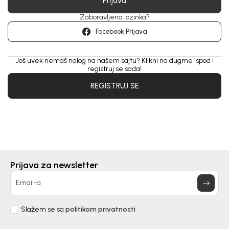
Prijava
Zaboravljena lozinka?
Facebook Prijava
Još uvek nemaš nalog na našem sajtu? Klikni na dugme ispod i
registruj se sada!
REGISTRUJ SE
Prijava za newsletter
Email-a
Slažem se sa
politikom privatnosti