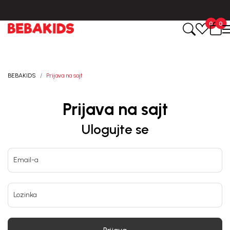
Isporuka u roku od 3-5 dana od dana kreiranja porudžbine.
0
0
BEBAKIDS
Prijava na sajt
Prijava na sajt
Ulogujte se
Email-a
Lozinka