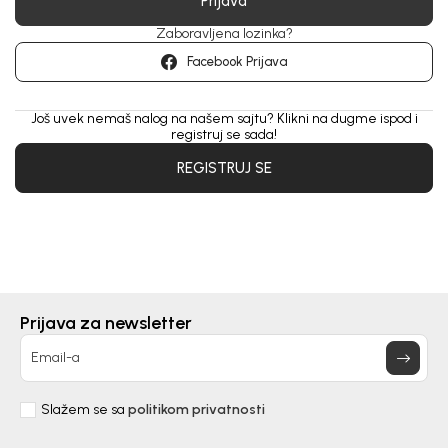
Prijava
Zaboravljena lozinka?
Facebook Prijava
Još uvek nemaš nalog na našem sajtu? Klikni na dugme ispod i
registruj se sada!
REGISTRUJ SE
Prijava za newsletter
Email-a
Slažem se sa
politikom privatnosti