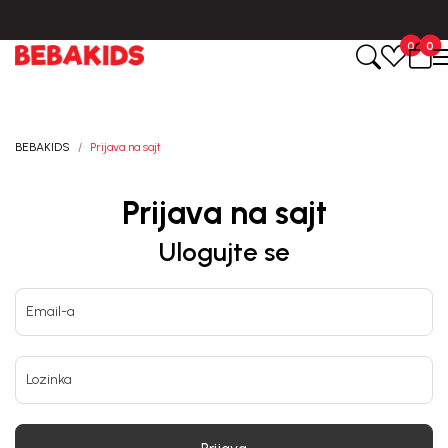
Isporuka u roku od 3-5 dana od dana kreiranja porudžbine.
0
0
BEBAKIDS
Prijava na sajt
Prijava na sajt
Ulogujte se
Email-a
Lozinka