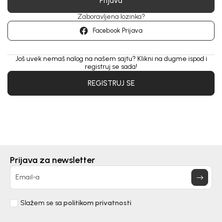
Prijava
Zaboravljena lozinka?
Facebook Prijava
Još uvek nemaš nalog na našem sajtu? Klikni na dugme ispod i
registruj se sada!
REGISTRUJ SE
Prijava za newsletter
Email-a
Slažem se sa
politikom privatnosti