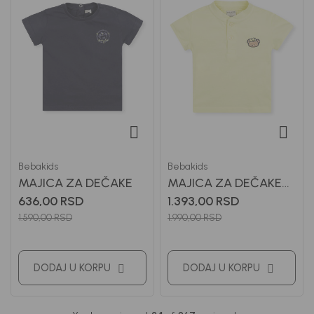
Bebakids
Bebakids
MAJICA ZA DEČAKE
MAJICA ZA DEČAKE
ANDREJ
636,00
RSD
1.393,00
RSD
1.590,00
RSD
1.990,00
RSD
DODAJ U KORPU
DODAJ U KORPU