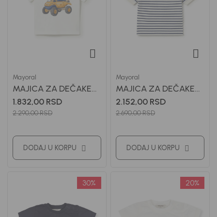
Mayoral
Mayoral
MAJICA ZA DEČAKE
MAJICA ZA DEČAKE
MAYORAL
MAYORAL
1.832,00
RSD
2.152,00
RSD
2.290,00
RSD
2.690,00
RSD
DODAJ U KORPU
DODAJ U KORPU
30
%
20
%