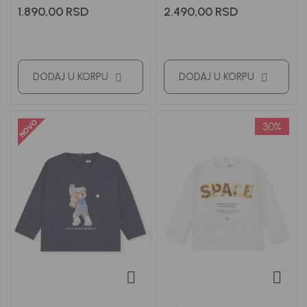
LION
VLADA
1.890,00
RSD
2.490,00
RSD
DODAJ U KORPU
DODAJ U KORPU
30
%