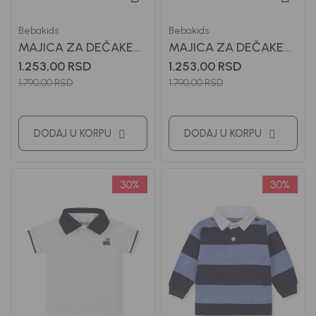
Bebakids
Bebakids
MAJICA ZA DEČAKE
MAJICA ZA DEČAKE
MAXIM
TEO
1.253,00
RSD
1.253,00
RSD
1.790,00
RSD
1.790,00
RSD
DODAJ U KORPU
DODAJ U KORPU
30
%
30
%