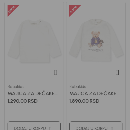
Bebakids
Bebakids
MAJICA ZA DEČAKE
MAJICA ZA DEČAKE
BASIC
LAKI
1.290,00
RSD
1.890,00
RSD
DODAJ U KORPU
DODAJ U KORPU