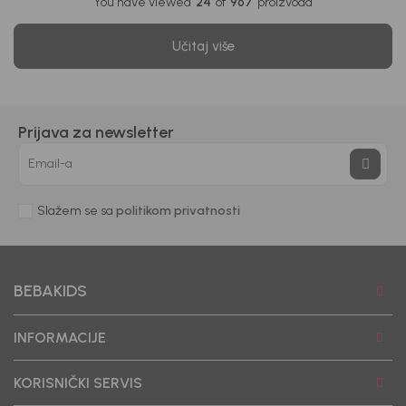
You have viewed
24
of
967
proizvoda
Učitaj više
Prijava za newsletter
Email-a
Slažem se sa
politikom privatnosti
BEBAKIDS
INFORMACIJE
KORISNIČKI SERVIS