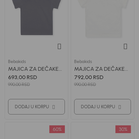
Bebakids
Bebakids
MAJICA ZA DEČAKE
MAJICA ZA DEČAKE
BASIC
BASIC
693,00
RSD
792,00
RSD
990,00
RSD
990,00
RSD
DODAJ U KORPU
DODAJ U KORPU
60
%
30
%