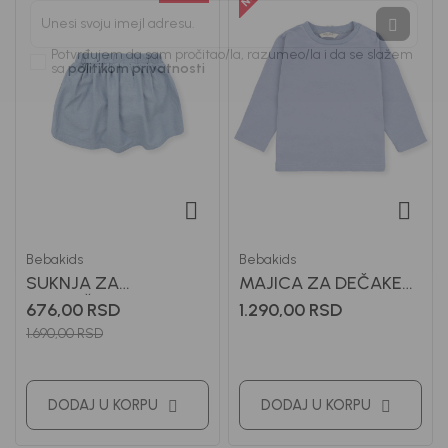
Prijavi se, ostvari popuste i postani deo BebaKids
priče.
Unesi svoju imejl adresu.
Potvrđujem da sam pročitao/la, razumeo/la i da se slažem
sa
politikom privatnosti
Bebakids
Bebakids
SUKNJA ZA
MAJICA ZA DEČAKE
DEVOJČICE GILI
BASIC
676,00
RSD
1.290,00
RSD
1.690,00
RSD
DODAJ U KORPU
DODAJ U KORPU