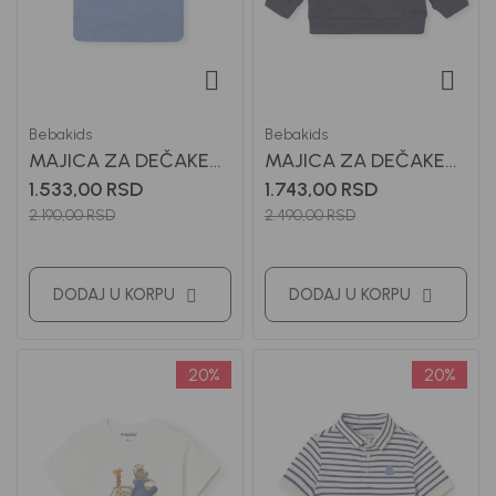
Bebakids
Bebakids
MAJICA ZA DEČAKE
MAJICA ZA DEČAKE
TODOR
TOMA
1.533,00
RSD
1.743,00
RSD
2.190,00
RSD
2.490,00
RSD
DODAJ U KORPU
DODAJ U KORPU
20
%
20
%