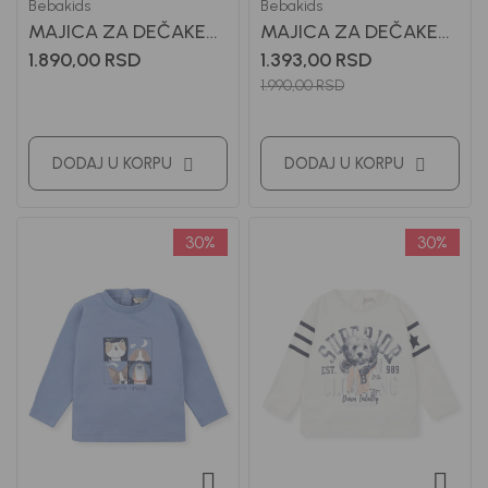
Bebakids
Bebakids
MAJICA ZA DEČAKE
MAJICA ZA DEČAKE
VUKI
MARKUS
1.890,00
RSD
1.393,00
RSD
1.990,00
RSD
DODAJ U KORPU
DODAJ U KORPU
30
%
30
%