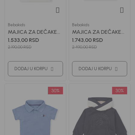
Bebakids
Bebakids
MAJICA ZA DEČAKE
MAJICA ZA DEČAKE
TILDON
TIMOTHY
1.533,00
RSD
1.743,00
RSD
2.190,00
RSD
2.490,00
RSD
DODAJ U KORPU
DODAJ U KORPU
30
%
30
%