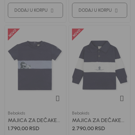
DODAJ U KORPU
DODAJ U KORPU
Bebakids
Bebakids
MAJICA ZA DEČAKE
MAJICA ZA DEČAKE
LIAM
LINKON
1.790,00
RSD
2.790,00
RSD